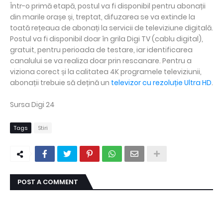
Într-o primă etapă, postul va fi disponibil pentru abonații
din marile orașe și, treptat, difuzarea se va extinde la
toată rețeaua de abonați la servicii de televiziune digitală.
Postul va fi disponibil doar în grila Digi TV (cablu digital),
gratuit, pentru perioada de testare, iar identificarea
canalului se va realiza doar prin rescanare. Pentru a
viziona corect și la calitatea 4K programele televiziunii,
abonații trebuie să dețină un
televizor cu rezoluție Ultra HD
.
Sursa Digi 24
Tags
Stiri
POST A COMMENT