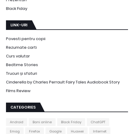
Black Fiday
LINK-URI
Povesti pentru copii
Rezumate carti
Curs valutar
Bedtime Stories
Trucuri și sfaturi
Cinderella by Charles Perrault Fairy Tales Audiobook Story
Films Review
CATEGORIES
Android
Bani online
Black Friday
ChatGPT
Emag
Firefox
Google
Huawei
Internet