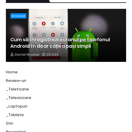
Android
Cum să înregistrezi ecranul pe telefonul
Android în doar câțiva pași simpli
Daniel Nicolae
20.4.23
Home
Review-uri
_Telefoane
_Televizoare
_Laptopuri
_Tablete
Stiri
Prezentari