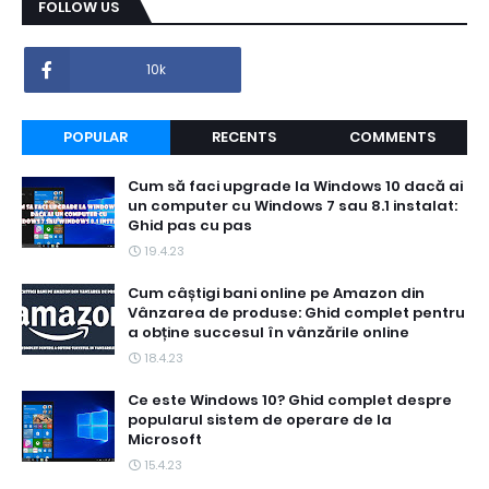
FOLLOW US
10k
POPULAR
RECENTS
COMMENTS
Cum să faci upgrade la Windows 10 dacă ai
un computer cu Windows 7 sau 8.1 instalat:
Ghid pas cu pas
19.4.23
Cum câștigi bani online pe Amazon din
Vânzarea de produse: Ghid complet pentru
a obține succesul în vânzările online
18.4.23
Ce este Windows 10? Ghid complet despre
popularul sistem de operare de la
Microsoft
15.4.23