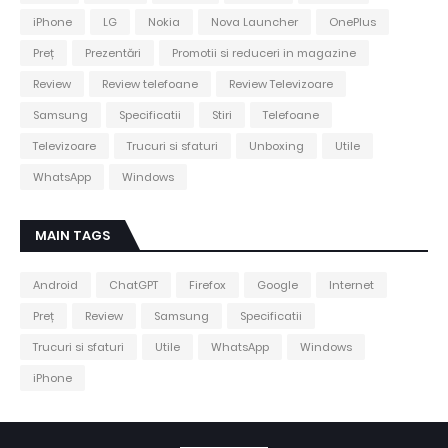
iPhone
LG
Nokia
Nova Launcher
OnePlus
Preț
Prezentări
Promotii si reduceri in magazine
Review
Review telefoane
Review Televizoare
Samsung
Specificatii
Stiri
Telefoane
Televizoare
Trucuri si sfaturi
Unboxing
Utile
WhatsApp
Windows
MAIN TAGS
Android
ChatGPT
Firefox
Google
Internet
Preț
Review
Samsung
Specificatii
Trucuri si sfaturi
Utile
WhatsApp
Windows
iPhone