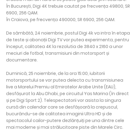
În București, Digi 4K trebuie cautat pe frecvența 49800, SR
6900, 256 QAM.
În Craiova, pe frecvența 490000, SR 6900, 256 QAM.
De sâmbătă, 24 noiembrie, postul Digi 4k va intra în etapa
de teste și abonații Digi TV vor putea experimenta, pentru
început, calitatea 4K la rezolutia de 3840 x 2160 a unor
meciuri de fotbal, transmisiuni din motorsport și
documentare.
Duminică, 25 noiembrie, de la ora 15:00, iubitorii
motorsportului se vor putea delecta cu transmisiunea
live a Marelui Premiu al Emiratelor Arabe Unite (EAU),
desfășurat la Abu Dhabi, pe circuitul Yas Marina (în direct
și pe Digi Sport 2). Telespectatorii vor asista la singura
cursă din calendar care se desfășoară la crepuscul,
bucurându-se de calitatea imaginii Ultra HD și de
spectacolul cailor-putere dezlănțuiți pe una dintre cele
mai moderne și mai strălucitoare piste din Marele Circ.