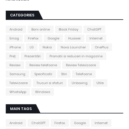
CATEGORIES
Android
Bani online
Black Friday
ChatGPT
Emag
Firefox
Google
Huawei
Internet
iPhone
LG
Nokia
Nova Launcher
OnePlus
Preț
Prezentări
Promotii si reduceri in magazine
Review
Review telefoane
Review Televizoare
Samsung
Specificatii
Stiri
Telefoane
Televizoare
Trucuri si sfaturi
Unboxing
Utile
WhatsApp
Windows
MAIN TAGS
Android
ChatGPT
Firefox
Google
Internet