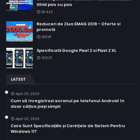
Ghid pas cu pas
19.4.23
Reduceri de Ziua EMAG 2018 - Oferte si
promotii
18.11.18
Specificatii Google Pixel 2 si Pixel 2 XL
31.10.17
LATEST
April 20, 2023
Cum să înregistrezi ecranul pe telefonul Android în
doar câțiva pași simpli
April 20, 2023
Care Sunt Specificațiile și Cerințele de Sistem Pentru
Windows 11?