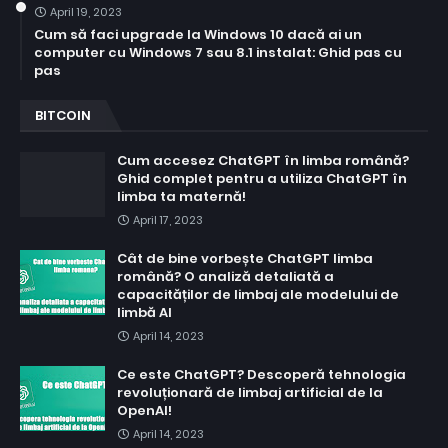
April 19, 2023
Cum să faci upgrade la Windows 10 dacă ai un
computer cu Windows 7 sau 8.1 instalat: Ghid pas cu
pas
BITCOIN
Cum accesez ChatGPT în limba română?
Ghid complet pentru a utiliza ChatGPT în
limba ta maternă!
April 17, 2023
Cât de bine vorbește ChatGPT limba
română? O analiză detaliată a
capacităților de limbaj ale modelului de
limbă AI
April 14, 2023
Ce este ChatGPT? Descoperă tehnologia
revoluționară de limbaj artificial de la
OpenAI!
April 14, 2023