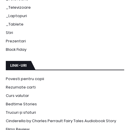
_Televizoare
_Laptopuri
_Tablete
Stiri
Prezentari
Black Fiday
LINK-URI
Povesti pentru copii
Rezumate carti
Curs valutar
Bedtime Stories
Trucuri și sfaturi
Cinderella by Charles Perrault Fairy Tales Audiobook Story
Films Review