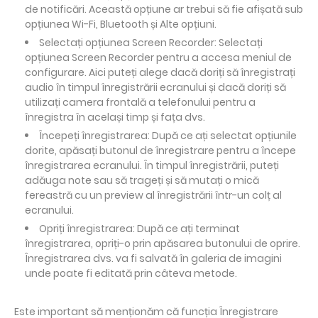
de notificări. Această opțiune ar trebui să fie afișată sub
opțiunea Wi-Fi, Bluetooth și Alte opțiuni.
Selectați opțiunea Screen Recorder: Selectați
opțiunea Screen Recorder pentru a accesa meniul de
configurare. Aici puteți alege dacă doriți să înregistrați
audio în timpul înregistrării ecranului și dacă doriți să
utilizați camera frontală a telefonului pentru a
înregistra în același timp și fața dvs.
Începeți înregistrarea: După ce ați selectat opțiunile
dorite, apăsați butonul de înregistrare pentru a începe
înregistrarea ecranului. În timpul înregistrării, puteți
adăuga note sau să trageți și să mutați o mică
fereastră cu un preview al înregistrării într-un colț al
ecranului.
Opriți înregistrarea: După ce ați terminat
înregistrarea, opriți-o prin apăsarea butonului de oprire.
Înregistrarea dvs. va fi salvată în galeria de imagini
unde poate fi editată prin câteva metode.
Este important să menționăm că funcția Înregistrare