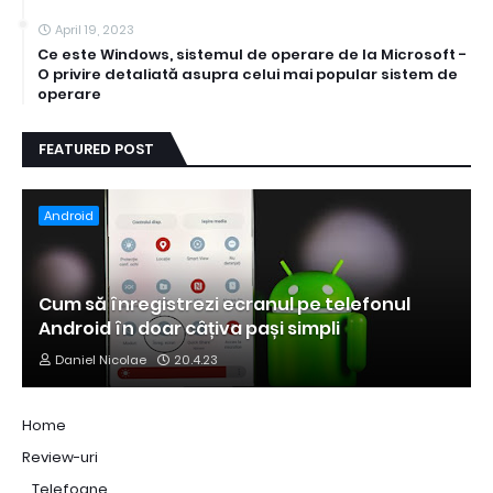
April 19, 2023
Ce este Windows, sistemul de operare de la Microsoft -
O privire detaliată asupra celui mai popular sistem de
operare
FEATURED POST
Android
Cum să înregistrezi ecranul pe telefonul
Android în doar câțiva pași simpli
Daniel Nicolae
20.4.23
Home
Review-uri
_Telefoane