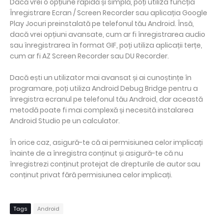
Dacă vrei o opțiune rapidă și simplă, poți utiliza funcția
Înregistrare Ecran / Screen Recorder sau aplicația Google
Play Jocuri preinstalată pe telefonul tău Android. Însă,
dacă vrei opțiuni avansate, cum ar fi înregistrarea audio
sau înregistrarea în format GIF, poți utiliza aplicații terțe,
cum ar fi AZ Screen Recorder sau DU Recorder.
Dacă ești un utilizator mai avansat și ai cunoștințe în
programare, poți utiliza Android Debug Bridge pentru a
înregistra ecranul pe telefonul tău Android, dar această
metodă poate fi mai complexă și necesită instalarea
Android Studio pe un calculator.
În orice caz, asigură-te că ai permisiunea celor implicați
înainte de a înregistra conținut și asigură-te că nu
înregistrezi conținut protejat de drepturile de autor sau
conținut privat fără permisiunea celor implicați.
Tags
Android