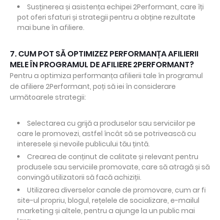
Susținerea și asistența echipei 2Performant, care îți
pot oferi sfaturi și strategii pentru a obține rezultate
mai bune în afiliere.
7. CUM POT SĂ OPTIMIZEZ PERFORMANȚA AFILIERII
MELE ÎN PROGRAMUL DE AFILIERE 2PERFORMANT?
Pentru a optimiza performanța afilierii tale în programul
de afiliere 2Performant, poți să iei în considerare
următoarele strategii:
Selectarea cu grijă a produselor sau serviciilor pe
care le promovezi, astfel încât să se potrivească cu
interesele și nevoile publicului tău țintă.
Crearea de conținut de calitate și relevant pentru
produsele sau serviciile promovate, care să atragă și să
convingă utilizatorii să facă achiziții.
Utilizarea diverselor canale de promovare, cum ar fi
site-ul propriu, blogul, rețelele de socializare, e-mailul
marketing și altele, pentru a ajunge la un public mai