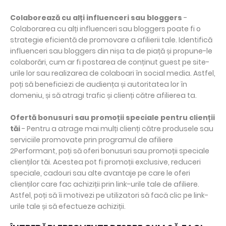
Colaborează cu alți influenceri sau bloggers
-
Colaborarea cu alți influenceri sau bloggers poate fi o
strategie eficientă de promovare a afilierii tale. Identifică
influenceri sau bloggers din nișa ta de piață și propune-le
colaborări, cum ar fi postarea de conținut guest pe site-
urile lor sau realizarea de colaboari în social media. Astfel,
poți să beneficiezi de audiența și autoritatea lor în
domeniu, și să atragi trafic și clienți către afilierea ta.
Ofertă bonusuri sau promoții speciale pentru clienții
tăi
- Pentru a atrage mai mulți clienți către produsele sau
serviciile promovate prin programul de afiliere
2Performant, poți să oferi bonusuri sau promoții speciale
clienților tăi. Acestea pot fi promoții exclusive, reduceri
speciale, cadouri sau alte avantaje pe care le oferi
clienților care fac achiziții prin link-urile tale de afiliere.
Astfel, poți să îi motivezi pe utilizatori să facă clic pe link-
urile tale și să efectueze achiziții.