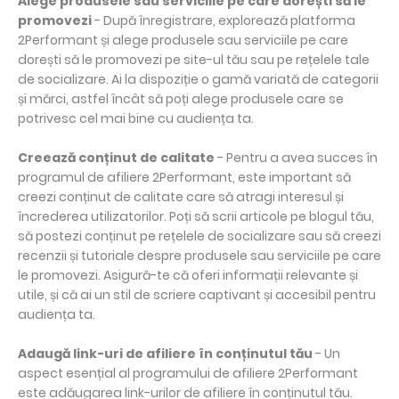
Alege produsele sau serviciile pe care dorești să le
promovezi
- După înregistrare, explorează platforma
2Performant și alege produsele sau serviciile pe care
dorești să le promovezi pe site-ul tău sau pe rețelele tale
de socializare. Ai la dispoziție o gamă variată de categorii
și mărci, astfel încât să poți alege produsele care se
potrivesc cel mai bine cu audiența ta.
Creează conținut de calitate
- Pentru a avea succes în
programul de afiliere 2Performant, este important să
creezi conținut de calitate care să atragi interesul și
încrederea utilizatorilor. Poți să scrii articole pe blogul tău,
să postezi conținut pe rețelele de socializare sau să creezi
recenzii și tutoriale despre produsele sau serviciile pe care
le promovezi. Asigură-te că oferi informații relevante și
utile, și că ai un stil de scriere captivant și accesibil pentru
audiența ta.
Adaugă link-uri de afiliere în conținutul tău
- Un
aspect esențial al programului de afiliere 2Performant
este adăugarea link-urilor de afiliere în conținutul tău.