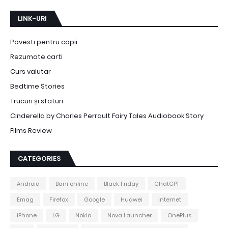
LINK-URI
Povesti pentru copii
Rezumate carti
Curs valutar
Bedtime Stories
Trucuri și sfaturi
Cinderella by Charles Perrault Fairy Tales Audiobook Story
Films Review
CATEGORIES
Android
Bani online
Black Friday
ChatGPT
Emag
Firefox
Google
Huawei
Internet
iPhone
LG
Nokia
Nova Launcher
OnePlus