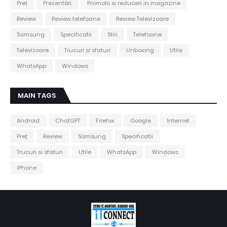
Preț
Prezentări
Promotii si reduceri in magazine
Review
Review telefoane
Review Televizoare
Samsung
Specificatii
Stiri
Telefoane
Televizoare
Trucuri si sfaturi
Unboxing
Utile
WhatsApp
Windows
MAIN TAGS
Android
ChatGPT
Firefox
Google
Internet
Preț
Review
Samsung
Specificatii
Trucuri si sfaturi
Utile
WhatsApp
Windows
iPhone