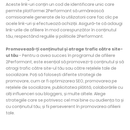
Aceste link-uri conțin un cod de identificare unic care
permite platformei 2Performant să urmărească
comisioanele generate de la utilizatorii care fac clic pe
acele link-uri și efectuează achiziții. Asigură-te că adaugi
link-urile de afiliere în mod corespunzător în conținutul
tău, respectând regulile și politicile 2Performant.
Promovează-ți conținutul și atrage trafic către site-
ul tău
- Pentru a avea succes în programul de afiliere
2Performant, este esențial să promovezi-ți conținutul și să
atragi trafic către site-ul tău sau către rețelele tale de
socializare. Poți să folosești diferite strategii de
promovare, cum ar fi optimizarea SEO, promovarea pe
rețelele de socializare, publicitatea plătită, colaborările cu
alți influenceri sau bloggers, și multe altele. Alege
strategiile care se potrivesc cel mai bine cu audiența ta și
cu conținutul tău, și fii perseverent în promovarea afilierii
tale.