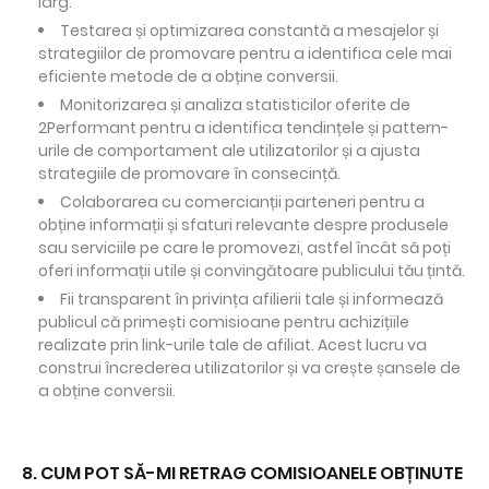
larg.
Testarea și optimizarea constantă a mesajelor și
strategiilor de promovare pentru a identifica cele mai
eficiente metode de a obține conversii.
Monitorizarea și analiza statisticilor oferite de
2Performant pentru a identifica tendințele și pattern-
urile de comportament ale utilizatorilor și a ajusta
strategiile de promovare în consecință.
Colaborarea cu comercianții parteneri pentru a
obține informații și sfaturi relevante despre produsele
sau serviciile pe care le promovezi, astfel încât să poți
oferi informații utile și convingătoare publicului tău țintă.
Fii transparent în privința afilierii tale și informează
publicul că primești comisioane pentru achizițiile
realizate prin link-urile tale de afiliat. Acest lucru va
construi încrederea utilizatorilor și va crește șansele de
a obține conversii.
8. CUM POT SĂ-MI RETRAG COMISIOANELE OBȚINUTE