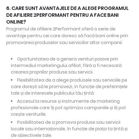
6. CARE SUNT AVANTAJELE DE A ALEGE PROGRAMUL
DE AFILIERE 2PERFORMANT PENTRU A FACE BANI
ONLINE?
Programul de afiliere 2Performant oferă o serie de
avantaje pentru cei care doresc să facă bani online prin
promovarea produselor sau serviciilor altor companii:
Oportunitatea de a genera venituri pasive prin
intermediul marketingului afiliat, fără a fi necesară
crearea propriilor produse sau servicii.
Flexibilitatea de a alege produsele sau serviciile pe
care dorești să le promovezi, în funcție de preferințele
tale și de interesele publicului tău țintă.
Accesul la resurse și instrumente de marketing
profesionale care îți pot optimiza campaniile și îți pot
crește veniturile.
Posibilitatea de a promova produse sau servicii
locale sau internaționale, în funcție de piața ta țintă și
de obiectivele tale.