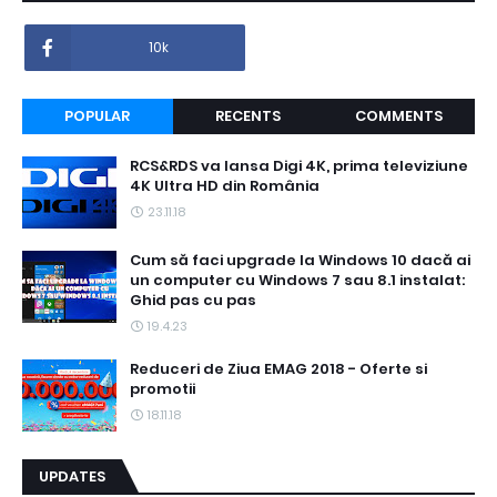
10k
POPULAR
RECENTS
COMMENTS
RCS&RDS va lansa Digi 4K, prima televiziune
4K Ultra HD din România
23.11.18
Cum să faci upgrade la Windows 10 dacă ai
un computer cu Windows 7 sau 8.1 instalat:
Ghid pas cu pas
19.4.23
Reduceri de Ziua EMAG 2018 - Oferte si
promotii
18.11.18
UPDATES