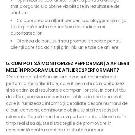
Optimizarea SEO-ul site-ului tău pentru a atrage
trafic organic și a obține vizibilitate în rezultatele de
căutare.
Colaborarea cu alți influenceri sau bloggers din nișa
ta de piață pentru a beneficia de audiența și
autoritatea lor.
Oferirea de bonusuri sau promoții speciale pentru
clienții care fac achiziții prin link-urile tale de afiliere.
5. CUM POT SĂ MONITORIZEZ PERFORMANȚA AFILIERII
MELE ÎN PROGRAMUL DE AFILIERE 2PERFORMANT?
2Performant oferă un sistem avansat de urmărire a
performanței afilierii tale, care îți permite să monitorizezi
și să optimizezi rezultatele campaniilor tale. În contul tău
de afiliat, vei avea acces la un tablou de bord complet,
care îți furnizează informații detaliate despre numărul de
clicuri, conversii, comisioane obținute și alte statistici
relevante. Poți să monitorizezi performanța afilierii tale în
timp real și să ajustezi strategiile de promovare în
consecință pentru a obține rezultate mai bune.