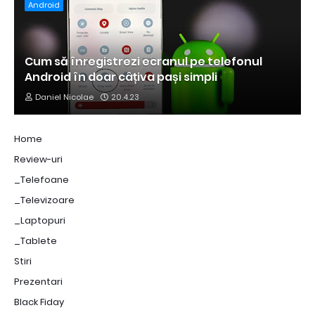
Android
Cum să înregistrezi ecranul pe telefonul
Android în doar câțiva pași simpli
Daniel Nicolae
20.4.23
Home
Review-uri
_Telefoane
_Televizoare
_Laptopuri
_Tablete
Stiri
Prezentari
Black Fiday