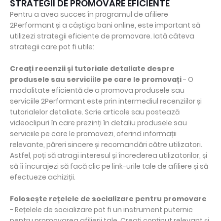
STRATEGII DE PROMOVARE EFICIENTE
Pentru a avea succes în programul de afiliere
2Performant și a câștiga bani online, este important să
utilizezi strategii eficiente de promovare. Iată câteva
strategii care pot fi utile:
Creați recenzii și tutoriale detaliate despre
produsele sau serviciile pe care le promovați
- O
modalitate eficientă de a promova produsele sau
serviciile 2Performant este prin intermediul recenziilor și
tutorialelor detaliate. Scrie articole sau postează
videoclipuri în care prezinți în detaliu produsele sau
serviciile pe care le promovezi, oferind informații
relevante, păreri sincere și recomandări către utilizatori.
Astfel, poți să atragi interesul și încrederea utilizatorilor, și
să îi încurajezi să facă clic pe link-urile tale de afiliere și să
efectueze achiziții.
Folosește rețelele de socializare pentru promovare
- Rețelele de socializare pot fi un instrument puternic
pentru promovarea afilierii tale. Creați conținut relevant și