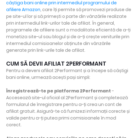
câștiga bani online prin intermediul programului de
afiliere Amazon
, care îți permite să promovezi produse de
pe site-ul lor și să primești o parte din vânzările realizate
prin intermediul link-urilor tale de afiliat. În general,
programele de afiliere sunt o modalitate eficientă de a-ți
monetiza site-ul sau blogul și de a-ți crește veniturile prin
intermediul comisioanelor obținute din vânzările
generate prin link-urile tale de afiliat.
CUM SĂ DEVII AFILIAT 2PERFORMANT
Pentru a deveni afiliat 2Performant și a începe să câștigi
bani online, urmează acești pași simpli:
Înregistrează-te pe platforma 2Performant
-
Accesează site-ul oficial al 2Performant și completează
formularul de înregistrare pentru a-ți crea un cont de
afiliat gratuit. Asigură-te că furnizezi informații corecte și
valide pentru a-ți putea primi comisioanele în mod
corect.