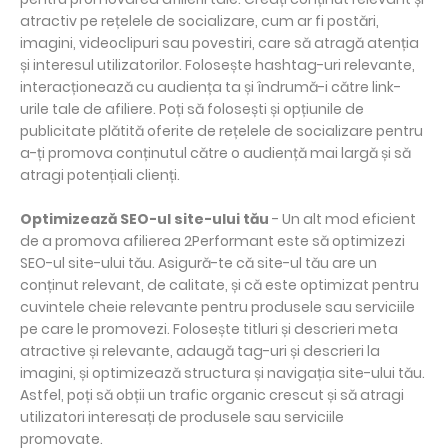
atractiv pe rețelele de socializare, cum ar fi postări,
imagini, videoclipuri sau povestiri, care să atragă atenția
și interesul utilizatorilor. Folosește hashtag-uri relevante,
interacționează cu audiența ta și îndrumă-i către link-
urile tale de afiliere. Poți să folosești și opțiunile de
publicitate plătită oferite de rețelele de socializare pentru
a-ți promova conținutul către o audiență mai largă și să
atragi potențiali clienți.
Optimizează SEO-ul site-ului tău
- Un alt mod eficient
de a promova afilierea 2Performant este să optimizezi
SEO-ul site-ului tău. Asigură-te că site-ul tău are un
conținut relevant, de calitate, și că este optimizat pentru
cuvintele cheie relevante pentru produsele sau serviciile
pe care le promovezi. Folosește titluri și descrieri meta
atractive și relevante, adaugă tag-uri și descrieri la
imagini, și optimizează structura și navigația site-ului tău.
Astfel, poți să obții un trafic organic crescut și să atragi
utilizatori interesați de produsele sau serviciile
promovate.