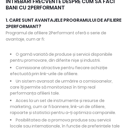
ÎNTREBĂRI FRECVENTE DESPRE CUM SĂ FACI
BANI CU 2PERFORMANT
1. CARE SUNT AVANTAJELE PROGRAMULUI DE AFILIERE
2PERFORMANT?
Programul de afiliere 2Performant oferă o serie de
avantaje, cum ar fi:
O gamă variată de produse și servicii disponibile
pentru promovare, din diferite nișe și industrii.
Comisioane atractive pentru fiecare achiziție
efectuată prin link-urile de afiliere.
Un sistem avansat de urmărire a comisioanelor,
care îți permite să monitorizezi în timp real
performanța afilierii tale.
Acces la un set de instrumente și resurse de
marketing, cum ar fi bannere, link-uri de afiliere,
rapoarte și statistici pentru a-ți optimiza campaniile.
Posibilitatea de a promova produse sau servicii
locale sau internaționale, în funcție de preferințele tale