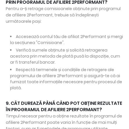
PRIN PROGRAMUL DE AFILIERE 2PERFORMANT?
Pentru a-ți retrage comisioanele obținute prin programul
de afiliere 2Performant, trebuie să îndeplinești
următoarele pași:
Accesează contul tău de afiliat 2Performant și mergi
la secțiunea "Comisioane".
Verifică sumele obținute și solicită retragerea
acestora prin metoda de plată pusă la dispoziție, cum
ar fi transferul bancar.
Respectă termenele și condițiile de retragere ale
programului de afiliere 2Performant și asigură-te că ai
furnizat toate informațiile necesare pentru procesul de
plată.
9. CÂT DUREAZĂ PÂNĂ CÂND POT OBȚINE REZULTATE
ÎN PROGRAMUL DE AFILIERE 2PERFORMANT?
Timpul necesar pentru a obține rezultate în programul de
afiliere 2Performant poate varia în funcție de mai mulți
factori, cum ar fi metodele de promovare utilizate,