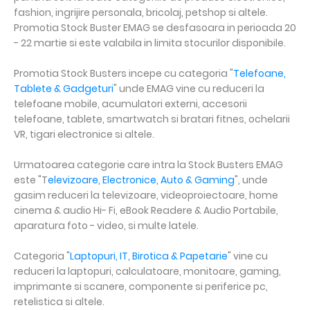
fashion, ingrijire personala, bricolaj, petshop si altele.
Promotia Stock Buster EMAG se desfasoara in perioada 20
- 22 martie si este valabila in limita stocurilor disponibile.
Promotia Stock Busters incepe cu categoria "
Telefoane,
Tablete & Gadgeturi
" unde EMAG vine cu reduceri la
telefoane mobile, acumulatori externi, accesorii
telefoane, tablete, smartwatch si bratari fitnes, ochelarii
VR, tigari electronice si altele.
Urmatoarea categorie care intra la Stock Busters EMAG
este "T
elevizoare, Electronice, Auto & Gaming
", unde
gasim reduceri la televizoare, videoproiectoare, home
cinema & audio Hi- Fi, eBook Readere & Audio Portabile,
aparatura foto - video, si multe latele.
Categoria "
Laptopuri, IT, Birotica & Papetarie
" vine cu
reduceri la laptopuri, calculatoare, monitoare, gaming,
imprimante si scanere, componente si periferice pc,
retelistica si altele.