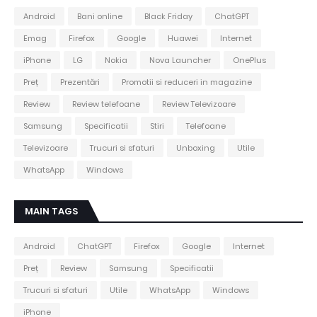
Android
Bani online
Black Friday
ChatGPT
Emag
Firefox
Google
Huawei
Internet
iPhone
LG
Nokia
Nova Launcher
OnePlus
Preț
Prezentări
Promotii si reduceri in magazine
Review
Review telefoane
Review Televizoare
Samsung
Specificatii
Stiri
Telefoane
Televizoare
Trucuri si sfaturi
Unboxing
Utile
WhatsApp
Windows
MAIN TAGS
Android
ChatGPT
Firefox
Google
Internet
Preț
Review
Samsung
Specificatii
Trucuri si sfaturi
Utile
WhatsApp
Windows
iPhone