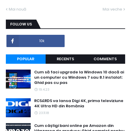
Mai nouă
Mai veche
FOLLOW US
10k
POPULAR
RECENTS
COMMENTS
Cum să faci upgrade la Windows 10 dacă ai
un computer cu Windows 7 sau 8.1 instalat:
Ghid pas cu pas
19.4.23
RCS&RDS va lansa Digi 4K, prima televiziune
4K Ultra HD din România
23.11.18
Cum câștigi bani online pe Amazon din
Vânzarea de produse: Ghid complet pentru