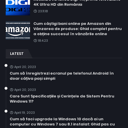
4K Ultra HD din România
23.11.18
Cum câștigi bani online pe Amazon din
Vânzarea de produse: Ghid complet pentru
a obține succesul în vânzările online
18.4.23
LATEST
April 20, 2023
Cum să înregistrezi ecranul pe telefonul Android în
doar câțiva pași simpli
April 20, 2023
Care Sunt Specificațiile și Cerințele de Sistem Pentru
Windows 11?
April 19, 2023
Cum să faci upgrade la Windows 10 dacă ai un
computer cu Windows 7 sau 8.1 instalat: Ghid pas cu