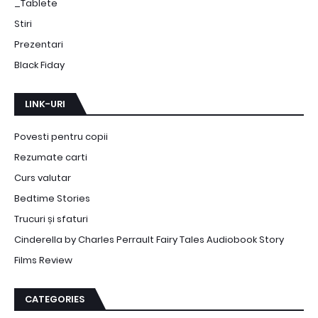
_Tablete
Stiri
Prezentari
Black Fiday
LINK-URI
Povesti pentru copii
Rezumate carti
Curs valutar
Bedtime Stories
Trucuri și sfaturi
Cinderella by Charles Perrault Fairy Tales Audiobook Story
Films Review
CATEGORIES