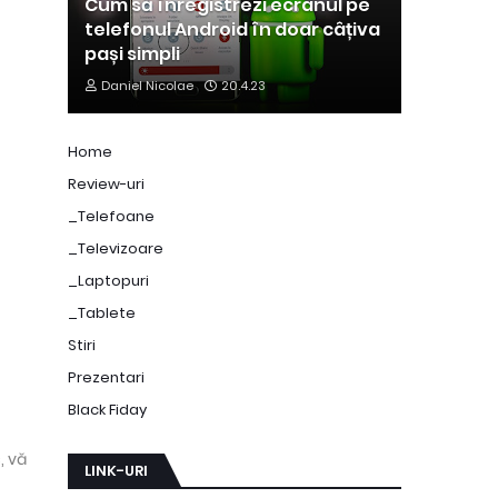
Cum să înregistrezi ecranul pe
telefonul Android în doar câțiva
pași simpli
Daniel Nicolae
20.4.23
Home
Review-uri
_Telefoane
_Televizoare
_Laptopuri
_Tablete
Stiri
Prezentari
Black Fiday
, vă
LINK-URI