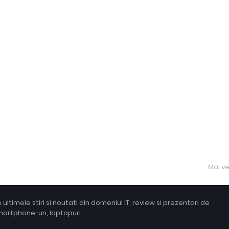
Mai v
ltimele stiri si noutati din domeniul IT, review si prezentari de
smartphone-uri, laptopuri