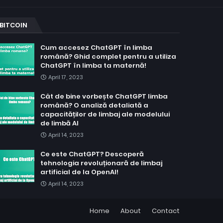
BITCOIN
Cum accesez ChatGPT în limba
română? Ghid complet pentru a utiliza
ChatGPT în limba ta maternă!
April 17, 2023
Cât de bine vorbește ChatGPT limba
română? O analiză detaliată a
capacităților de limbaj ale modelului
de limbă AI
April 14, 2023
Ce este ChatGPT? Descoperă
tehnologia revoluționară de limbaj
artificial de la OpenAI!
April 14, 2023
Home
About
Contact