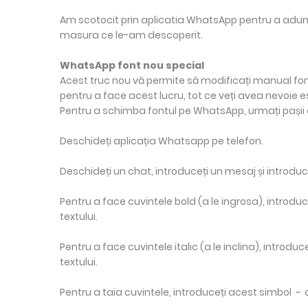
Am scotocit prin aplicatia WhatsApp pentru a aduna tr
masura ce le-am descoperit.
WhatsApp font nou special
Acest truc nou vă permite să modificați manual fon
pentru a face acest lucru, tot ce veți avea nevoie 
Pentru a schimba fontul pe WhatsApp, urmați pașii 
Deschideți aplicația Whatsapp pe telefon.
Deschideți un chat, introduceți un mesaj și introduceți
Pentru a face cuvintele bold (a le ingrosa), introduce
textului.
Pentru a face cuvintele italic (a le inclina), introdu
textului.
Pentru a taia cuvintele, introduceți acest simbol ~ o 