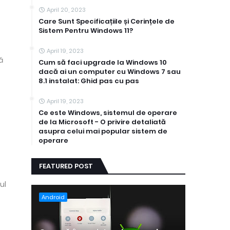
April 20, 2023
Care Sunt Specificațiile și Cerințele de
Sistem Pentru Windows 11?
April 19, 2023
ă
Cum să faci upgrade la Windows 10
dacă ai un computer cu Windows 7 sau
8.1 instalat: Ghid pas cu pas
April 19, 2023
Ce este Windows, sistemul de operare
de la Microsoft - O privire detaliată
asupra celui mai popular sistem de
operare
FEATURED POST
ul
Android