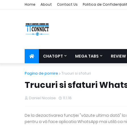
Home
About
Contact Us
Politica de Confidențial
CHATGPT
MEGA TABS
REVIEW
Pagina de pornire
Trucuri si sfaturi
Trucuri si sfaturi Wha
Daniel Nicolae
11.1.18
De la dezactivarea funcției "văzute ultima dată" la 
pentru a vă face aplicatia WhatsApp mai utilă ca ni