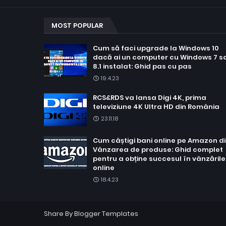
MOST POPULAR
Cum să faci upgrade la Windows 10
dacă ai un computer cu Windows 7 s
8.1 instalat: Ghid pas cu pas
19.4.23
RCS&RDS va lansa Digi 4K, prima
televiziune 4K Ultra HD din România
23.11.18
Cum câștigi bani online pe Amazon d
Vânzarea de produse: Ghid complet
pentru a obține succesul în vânzările
online
18.4.23
Share By
Blogger Templates