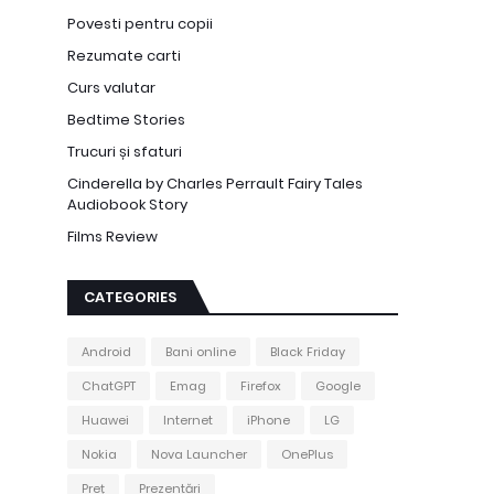
Povesti pentru copii
Rezumate carti
Curs valutar
Bedtime Stories
Trucuri și sfaturi
Cinderella by Charles Perrault Fairy Tales
Audiobook Story
Films Review
CATEGORIES
Android
Bani online
Black Friday
ChatGPT
Emag
Firefox
Google
Huawei
Internet
iPhone
LG
Nokia
Nova Launcher
OnePlus
Preț
Prezentări