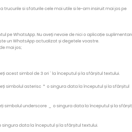
ucurile si sfaturile cele mai utile si le-am insiruit mai jos pe
tul pe WhatsApp. Nu aveți nevoie de nici o aplicație suplimentar
este un WhatsApp actualizat și degetele voastre.
de mai jos;
 acest simbol de 3 ori ` la începutul și la sfârșitul textului.
ți simbolul asterisc * o singura data la începutul și la sfârșitul
ceți simbolul underscore _ o singura data la începutul și la sfârșit
singura data la începutul și la sfârșitul textului.