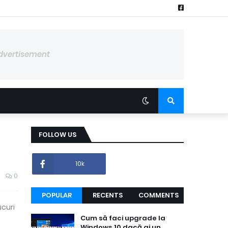
dvertisement
FOLLOW US
10k
0
POPULAR
RECENTS
COMMENTS
ucuri
Cum să faci upgrade la
Windows 10 dacă ai un