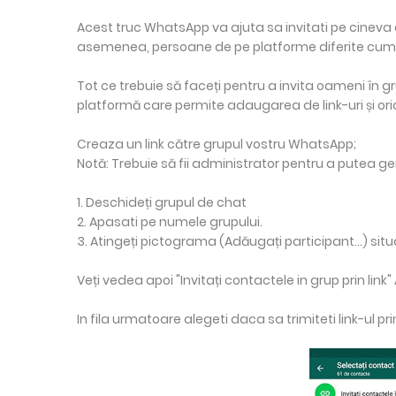
Acest truc WhatsApp va ajuta sa invitati pe cineva c
asemenea, persoane de pe platforme diferite cum ar 
Tot ce trebuie să faceți pentru a invita oameni în gru
platformă care permite adaugarea de link-uri și orici
Creaza un link către grupul vostru WhatsApp;
Notă: Trebuie să fii administrator pentru a putea ge
1. Deschideți grupul de chat
2. Apasati pe numele grupului.
3. Atingeți pictograma (Adăugați participant...) sit
Veți vedea apoi "Invitați contactele in grup prin link" 
In fila urmatoare alegeti daca sa trimiteti link-ul pri