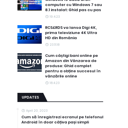
computer cu Windows 7 sau
8.1 instalat: Ghid pas cu pas
19.4.23
RCS&RDS va lansa Digi 4K,
prima televiziune 4K Ultra
HD din România
23.11.18
Cum câștigi bani online pe
Amazon din Vânzarea de
produse: Ghid complet
pentru a obține succesul în
vânzările online
18.4.23
UPDATES
April 20, 2023
Cum să înregistrezi ecranul pe telefonul
Android în doar câțiva pași simpli