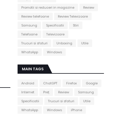
Promotii si reduceri in magazine
Review
Review telefoane
Review Televizoare
Samsung
Specificatii
Stiri
Telefoane
Televizoare
Trucuri si sfaturi
Unboxing
Utile
WhatsApp
Windows
MAIN TAGS
Android
ChatGPT
Firefox
Google
Internet
Preț
Review
Samsung
Specificatii
Trucuri si sfaturi
Utile
WhatsApp
Windows
iPhone