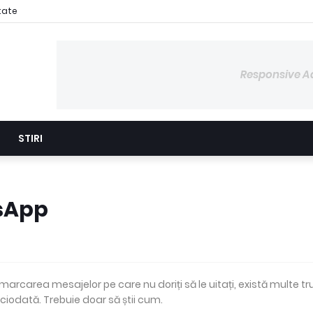
itate
Responsive A
STIRI
tsApp
marcarea mesajelor pe care nu doriți să le uitați, există multe tr
ciodată. Trebuie doar să știi cum.