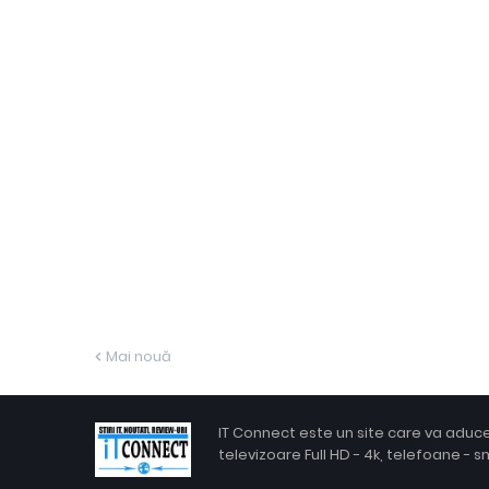
Mai nouă
IT Connect este un site care va aduce u
televizoare Full HD - 4k, telefoane - 